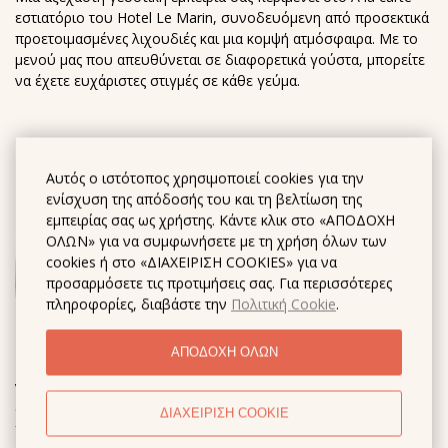
εστιατόριο του Hotel Le Marin, συνοδευόμενη από προσεκτικά
προετοιμασμένες λιχουδιές και μια κομψή ατμόσφαιρα. Με το
μενού μας που απευθύνεται σε διαφορετικά γούστα, μπορείτε
να έχετε ευχάριστες στιγμές σε κάθε γεύμα.
Αυτός ο ιστότοπος χρησιμοποιεί cookies για την
ενίσχυση της απόδοσής του και τη βελτίωση της
εμπειρίας σας ως χρήστης. Κάντε κλικ στο «ΑΠΟΔΟΧΗ
ΟΛΩΝ» για να συμφωνήσετε με τη χρήση όλων των
cookies ή στο «ΔΙΑΧΕΙΡΙΣΗ COOKIES» για να
προσαρμόσετε τις προτιμήσεις σας. Για περισσότερες
πληροφορίες, διαβάστε την
Πολιτική Cookie
.
Διαμονή Για Κατοικίδια
ΑΠΟΔΟΧΗ ΟΛΩΝ
Το Hotel Le Marin προσφέρει μια ειδική επιλογή διαμονής για
να συμπεριλάβετε τους φίλους κατοικίδιων ζώων σας στις
διακοπές. Με το προνόμιο του Pet friendly hotel, θα έχετε μια
ΔΙΑΧΕΙΡΙΣΗ COOKIE
γαλήνια εμπειρία με τους καλεσμένους σας σε ένα άνετο και