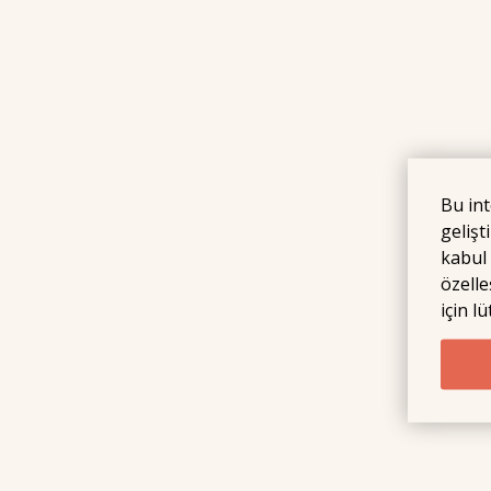
Bu int
gelişt
kabul
özelle
için l